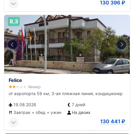
130 396
₽
8,3
Felice
Кемер
от аэропорта 59 км, 3-ая пляжная линия, кондиционер
19.08.2026
7 дней
Завтрак + обед + ужин
На двоих
130 441
₽