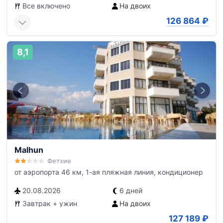
Все включено
На двоих
126 864
₽
8,1
Malhun
Фетхие
от аэропорта 46 км, 1-ая пляжная линия, кондиционер
20.08.2026
6 дней
Завтрак + ужин
На двоих
127 189
₽