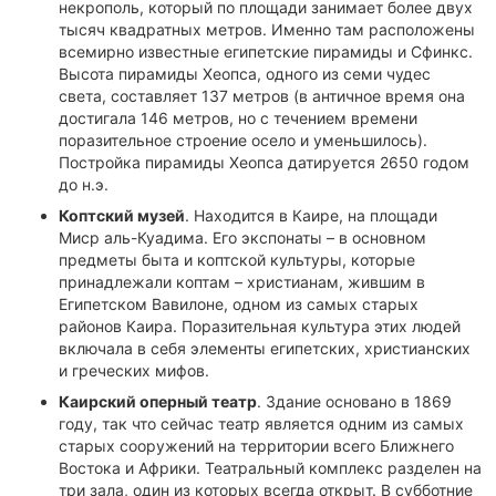
некрополь, который по площади занимает более двух
тысяч квадратных метров. Именно там расположены
всемирно известные египетские пирамиды и Сфинкс.
Высота пирамиды Хеопса, одного из семи чудес
света, составляет 137 метров (в античное время она
достигала 146 метров, но с течением времени
поразительное строение осело и уменьшилось).
Постройка пирамиды Хеопса датируется 2650 годом
до н.э.
Коптский музей
. Находится в Каире, на площади
Миср аль-Куадима. Его экспонаты – в основном
предметы быта и коптской культуры, которые
принадлежали коптам – христианам, жившим в
Египетском Вавилоне, одном из самых старых
районов Каира. Поразительная культура этих людей
включала в себя элементы египетских, христианских
и греческих мифов.
Каирский оперный театр
. Здание основано в 1869
году, так что сейчас театр является одним из самых
старых сооружений на территории всего Ближнего
Востока и Африки. Театральный комплекс разделен на
три зала, один из которых всегда открыт. В субботние