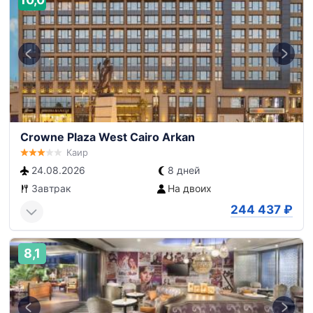
Crowne Plaza West Cairo Arkan
Каир
24.08.2026
8 дней
Завтрак
На двоих
244 437
₽
8,1