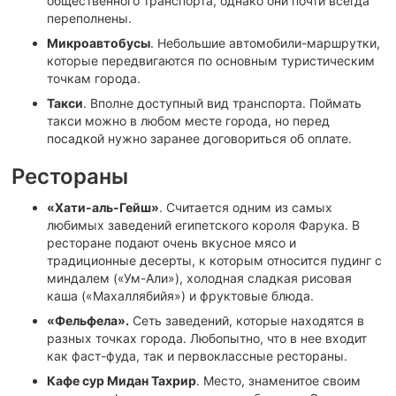
общественного транспорта, однако они почти всегда
переполнены.
Микроавтобусы
. Небольшие автомобили-маршрутки,
которые передвигаются по основным туристическим
точкам города.
Такси
. Вполне доступный вид транспорта. Поймать
такси можно в любом месте города, но перед
посадкой нужно заранее договориться об оплате.
Рестораны
«Хати-аль-Гейш»
. Считается одним из самых
любимых заведений египетского короля Фарука. В
ресторане подают очень вкусное мясо и
традиционные десерты, к которым относится пудинг с
миндалем («Ум-Али»), холодная сладкая рисовая
каша («Махаллябийя») и фруктовые блюда.
«Фельфела».
Сеть заведений, которые находятся в
разных точках города. Любопытно, что в нее входит
как фаст-фуда, так и первоклассные рестораны.
Кафе сур Мидан Тахрир
. Место, знаменитое своим