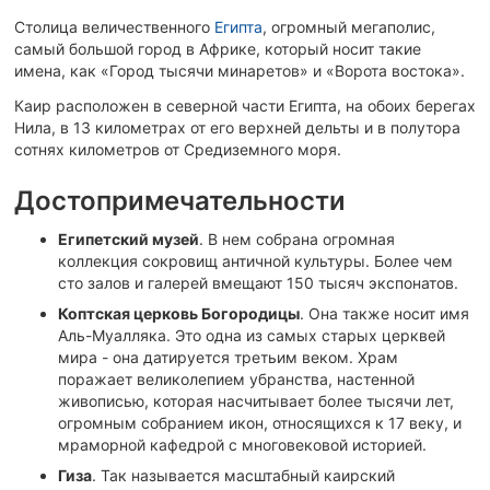
Столица величественного
Египта
, огромный мегаполис,
самый большой город в Африке, который носит такие
имена, как «Город тысячи минаретов» и «Ворота востока».
Каир расположен в северной части Египта, на обоих берегах
Нила, в 13 километрах от его верхней дельты и в полутора
сотнях километров от Средиземного моря.
Достопримечательности
Египетский музей
. В нем собрана огромная
коллекция сокровищ античной культуры. Более чем
сто залов и галерей вмещают 150 тысяч экспонатов.
Коптская церковь Богородицы
. Она также носит имя
Аль-Муалляка. Это одна из самых старых церквей
мира - она датируется третьим веком. Храм
поражает великолепием убранства, настенной
живописью, которая насчитывает более тысячи лет,
огромным собранием икон, относящихся к 17 веку, и
мраморной кафедрой с многовековой историей.
Гиза
. Так называется масштабный каирский