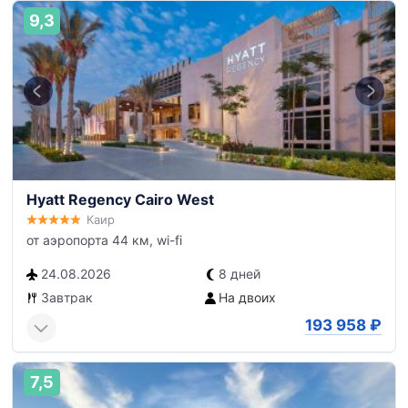
9,3
Hyatt Regency Cairo West
Каир
от аэропорта 44 км, wi-fi
24.08.2026
8 дней
Завтрак
На двоих
193 958
₽
7,5