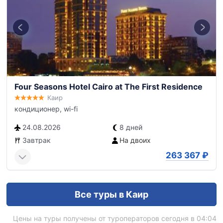
Four Seasons Hotel Cairo at The First Residence
Каир
кондиционер, wi-fi
24.08.2026
8 дней
Завтрак
На двоих
263 367
₽
Все туры в Каир
Цены на туры получены от туроператоров сегодня в 04:04